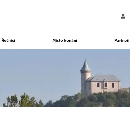
Řečníci
Místo konání
Partneři