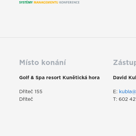
Místo konání
Zástu
Golf & Spa resort Kunětická hora
David Ku
Dříteč 155
E:
kubla@
Dříteč
T: 602 4