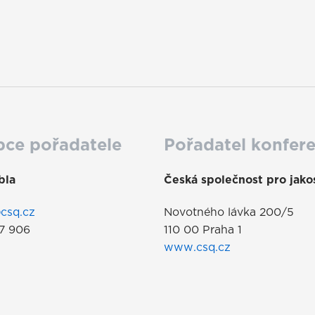
pce pořadatele
Pořadatel konfer
bla
Česká společnost pro jakos
csq.cz
Novotného lávka 200/5
27 906
110 00 Praha 1
www.csq.cz