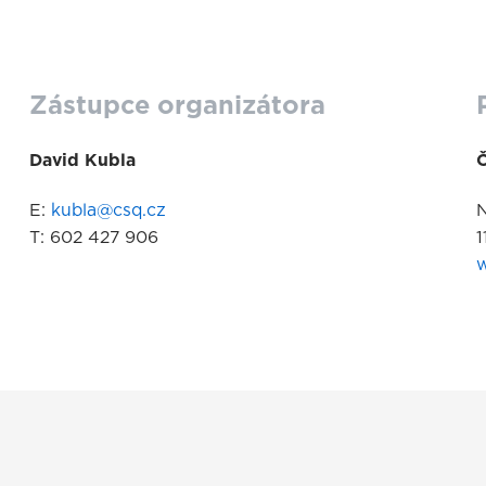
Zástupce organizátora
David Kubla
Č
E:
kubla@csq.cz
N
T: 602 427 906
1