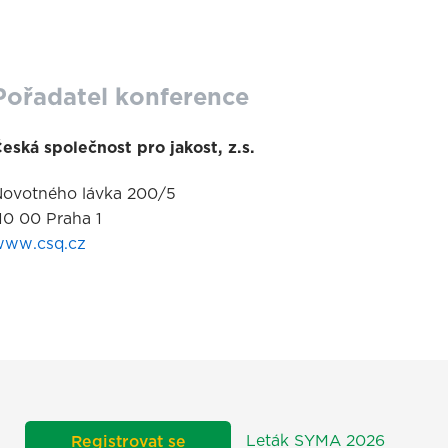
Pořadatel konference
eská společnost pro jakost, z.s.
ovotného lávka 200/5
10 00 Praha 1
www.csq.cz
Leták SYMA 2026
Registrovat se