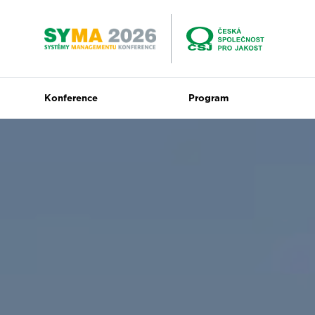
Přeskočit na hlavní obsah
Konference
Program