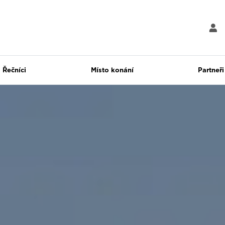
Řečníci
Místo konání
Partneři